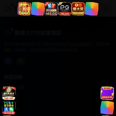
欧美大片在线高清版
欧美大片在线高清版
专注于提供最新国产热门电影电视剧免费在线观看服务， 高清流畅
播放，无插件，打造纯净的免费影视观看体验！
快速导航
首页推荐
精选剧情
热门动作
浪漫爱情