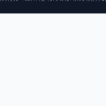
均来源于互联网，仅供学习交流使用，版权归原作者所有。 如有侵权请联系我们，我们