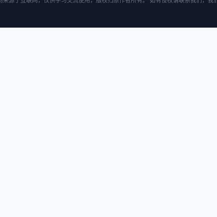
均来源于互联网，仅供学习交流使用，版权归原作者所有。 如有侵权请联系我们，我们