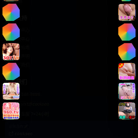
轻松喜剧
服务支持
客服中心
帮助中心
使用指南
版权声明
关于我们
联系我们
400-888-8888
support@cookseo
在线客服 7×24小时
商务合作✈️
cookseo